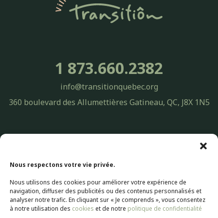
1 873.660.2382
info@transitionquebec.org
360 boulevard des Allumettières Gatineau, QC, J8X 1N5
Politique de confidentialité Transitiôn Québec | Protection des
renseignements personnels
© 2026 Transitiôn. Tous droits réservés.
Nous respectons votre vie privée.
Nous utilisons des cookies pour améliorer votre expérience de
Conception Web par
Selectrum Communications
navigation, diffuser des publicités ou des contenus personnalisés et
Web Marketing | SEO Référencement par
Agence Pop Inc
analyser notre trafic. En cliquant sur « Je comprends », vous consentez
à notre utilisation des
cookies
et de notre
politique de confidentialité