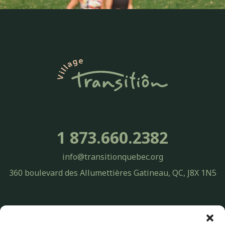
1 873.660.2382
info@transitionquebec.org
360 boulevard des Allumettières Gatineau, QC, J8X 1N5
Politique de confidentialité Transitiôn Québec | Protection des