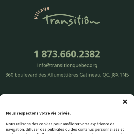
1 873.660.2382
info@transitionquebec.org
360 boulevard des Allumettières Gatineau, QC, J8X 1N5
Politique de confidentialité Transitiôn Québec | Protection des
renseignements personnels
© 2026 Transitiôn. Tous droits réservés.
Nous respectons votre vie privée.
Nous utilisons des cookies pour améliorer votre expérience de
Conception Web par
Selectrum Communications
navigation, diffuser des publicités ou des contenus personnalisés et
Web Marketing | SEO Référencement par
Agence Pop Inc