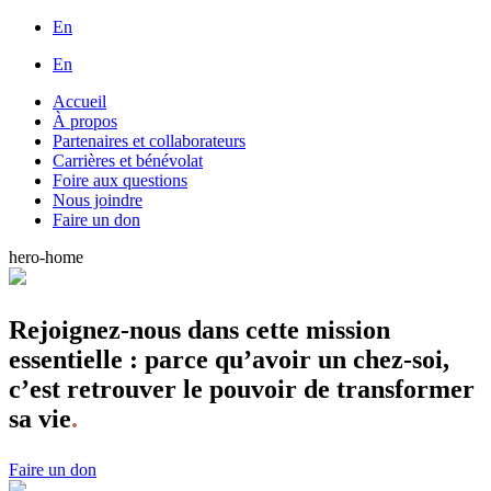
En
En
Accueil
À propos
Partenaires et collaborateurs
Carrières et bénévolat
Foire aux questions
Nous joindre
Faire un don
hero-home
Rejoignez-nous dans cette mission
essentielle : parce qu’avoir un chez-soi,
c’est retrouver le pouvoir de transformer
sa vie
.
Faire un don