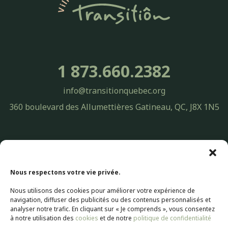
1 873.660.2382
info@transitionquebec.org
360 boulevard des Allumettières Gatineau, QC, J8X 1N5
Politique de confidentialité Transitiôn Québec | Protection des
renseignements personnels
© 2026 Transitiôn. Tous droits réservés.
Nous respectons votre vie privée.
Nous utilisons des cookies pour améliorer votre expérience de
Conception Web par
Selectrum Communications
navigation, diffuser des publicités ou des contenus personnalisés et
Web Marketing | SEO Référencement par
Agence Pop Inc
analyser notre trafic. En cliquant sur « Je comprends », vous consentez
à notre utilisation des
cookies
et de notre
politique de confidentialité