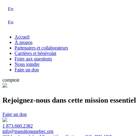
En
En
Accueil
À propos
Partenaires et collaborateurs
Carrières et bénévolat
Foire aux questions
Nous joindre
Faire un don
comptoir
Rejoignez-nous dans cette mission essentiel
Faire un don
1 873.660.2382
info@transitionquebec.org