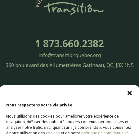
1 873.660.2382
info@transitionquebec.org
360 boulevard des Allumettières Gatineau, QC, J8X 1N5
Politique de confidentialité Transitiôn Québec | Protection des
renseignements personnels
© 2026 Transitiôn. Tous droits réservés.
Nous respectons votre vie privée.
Nous utilisons des cookies pour améliorer votre expérience de
Conception Web par
Selectrum Communications
navigation, diffuser des publicités ou des contenus personnalisés et
Web Marketing | SEO Référencement par
Agence Pop Inc
analyser notre trafic. En cliquant sur « Je comprends », vous consentez
à notre utilisation des
cookies
et de notre
politique de confidentialité