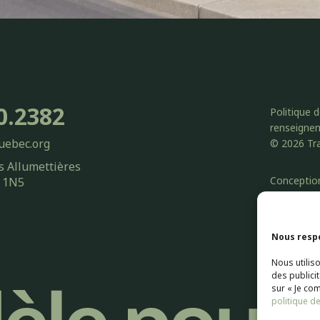
0.2382
Politique 
renseigne
uebec.org
© 2026 Tra
s Allumettières
Conceptio
X 1N5
Web Marke
Nous respe
Nous utilis
des publici
sur « Je co
politique de