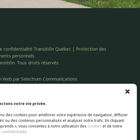
de confidentialité Transitiôn Québec | Protection des
ments personnels
nsitiôn. Tous droits réservés.
n Web par
Selectrum Communications
ting | SEO Référencement par
Agence Pop Inc
ctons votre vie privée.
ons des cookies pour améliorer votre expérience de navigation, diffuser
tés ou des contenus personnalisés et analyser notre trafic. En cliquant
mprends », vous consentez à notre utilisation des
cookies
et de notre
 confidentialité