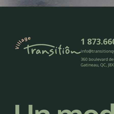
1 873.66
info@transitionq
360 boulevard de
Gatineau, QC, J8