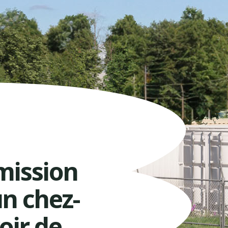
mission
un chez-
oir de