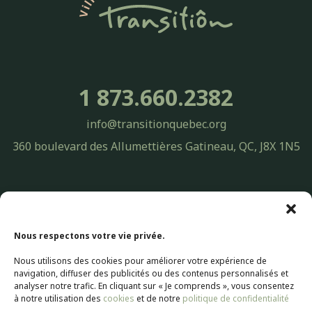
1 873.660.2382
info@transitionquebec.org
360 boulevard des Allumettières Gatineau, QC, J8X 1N5
Politique de confidentialité Transitiôn Québec | Protection des
renseignements personnels
© 2026 Transitiôn. Tous droits réservés.
Nous respectons votre vie privée.
Nous utilisons des cookies pour améliorer votre expérience de
Conception Web par
Selectrum Communications
navigation, diffuser des publicités ou des contenus personnalisés et
Web Marketing | SEO Référencement par
Agence Pop Inc
analyser notre trafic. En cliquant sur « Je comprends », vous consentez
à notre utilisation des
cookies
et de notre
politique de confidentialité