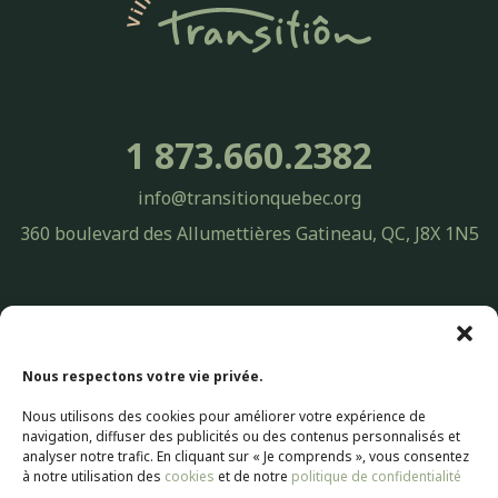
1 873.660.2382
info@transitionquebec.org
360 boulevard des Allumettières Gatineau, QC, J8X 1N5
Politique de confidentialité Transitiôn Québec | Protection des
renseignements personnels
© 2026 Transitiôn. Tous droits réservés.
Nous respectons votre vie privée.
Nous utilisons des cookies pour améliorer votre expérience de
Conception Web par
Selectrum Communications
navigation, diffuser des publicités ou des contenus personnalisés et
Web Marketing | SEO Référencement par
Agence Pop Inc
analyser notre trafic. En cliquant sur « Je comprends », vous consentez
à notre utilisation des
cookies
et de notre
politique de confidentialité