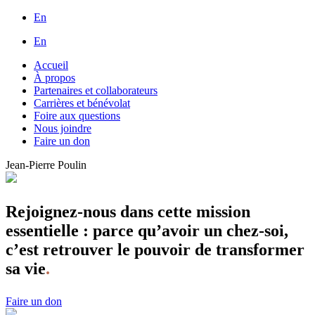
En
En
Accueil
À propos
Partenaires et collaborateurs
Carrières et bénévolat
Foire aux questions
Nous joindre
Faire un don
Jean-Pierre Poulin
Rejoignez-nous dans cette mission
essentielle : parce qu’avoir un chez-soi,
c’est retrouver le pouvoir de transformer
sa vie
.
Faire un don