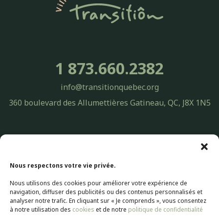
1 873.660.2382
info@transitionquebec.org
360 boulevard des Allumettières Gatineau, QC, J8X 1N5
Politique de confidentialité Transitiôn Québec | Protection des
renseignements personnels
© 2026 Transitiôn. Tous droits réservés.
Nous respectons votre vie privée.
Nous utilisons des cookies pour améliorer votre expérience de
Conception Web par
Selectrum Communications
navigation, diffuser des publicités ou des contenus personnalisés et
Web Marketing | SEO Référencement par
Agence Pop Inc
analyser notre trafic. En cliquant sur « Je comprends », vous consentez
à notre utilisation des
cookies
et de notre
politique de confidentialité