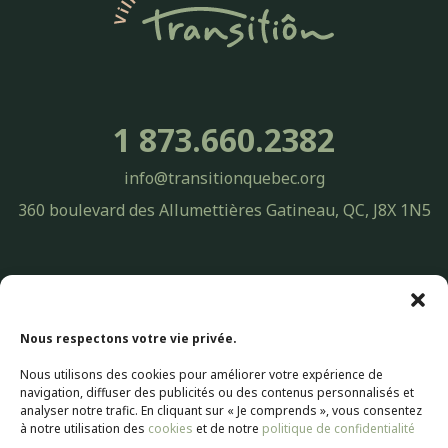
1 873.660.2382
info@transitionquebec.org
360 boulevard des Allumettières Gatineau, QC, J8X 1N5
Politique de confidentialité Transitiôn Québec | Protection des
renseignements personnels
© 2026 Transitiôn. Tous droits réservés.
Nous respectons votre vie privée.
Nous utilisons des cookies pour améliorer votre expérience de
Conception Web par
Selectrum Communications
navigation, diffuser des publicités ou des contenus personnalisés et
Web Marketing | SEO Référencement par
Agence Pop Inc
analyser notre trafic. En cliquant sur « Je comprends », vous consentez
à notre utilisation des
cookies
et de notre
politique de confidentialité