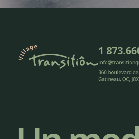
1 873.66
info@transitionq
360 boulevard de
Gatineau, QC, J8