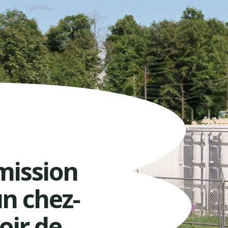
mission
un chez-
oir de