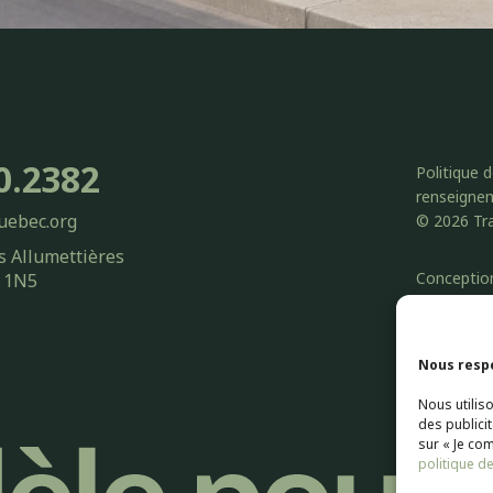
0.2382
Politique 
renseigne
uebec.org
© 2026 Tra
s Allumettières
Conceptio
X 1N5
Web Marke
Nous respe
Nous utilis
des publici
sur « Je co
politique de