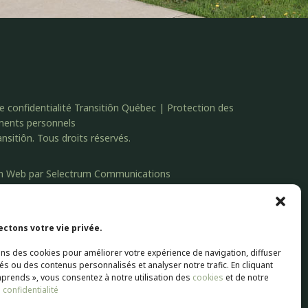
de confidentialité Transitiôn Québec | Protection des
ments personnels
nsitiôn. Tous droits réservés.
n Web par
Selectrum Communications
ting | SEO Référencement par
Agence Pop Inc
ctons votre vie privée.
ons des cookies pour améliorer votre expérience de navigation, diffuser
tés ou des contenus personnalisés et analyser notre trafic. En cliquant
mprends », vous consentez à notre utilisation des
cookies
et de notre
 confidentialité